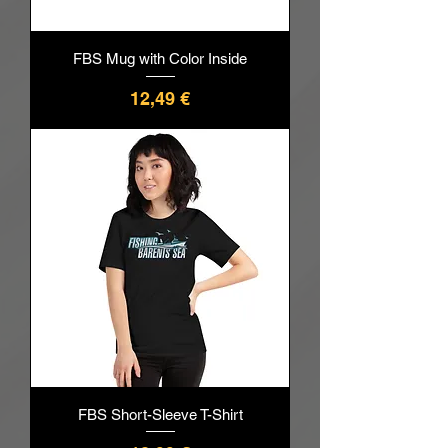
FBS Mug with Color Inside
Prix
12,49 €
FBS Short-Sleeve T-Shirt