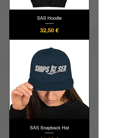
SAS Hoodie
Prix
32,50 €
SAS Snapback Hat