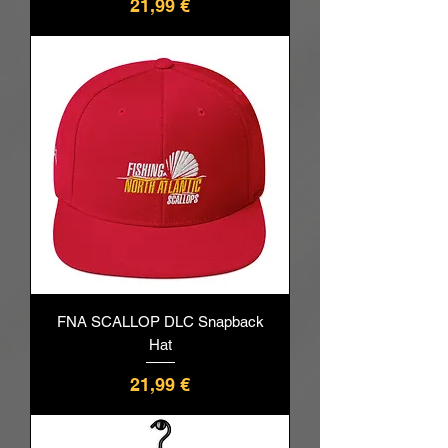
Prix
21,99 €
FNA SCALLOP DLC Snapback
Hat
Prix
21,99 €