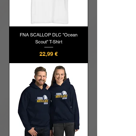
FNA SCALLOP DLC "Ocean
Scout" T-Shirt
Prix
22,99 €