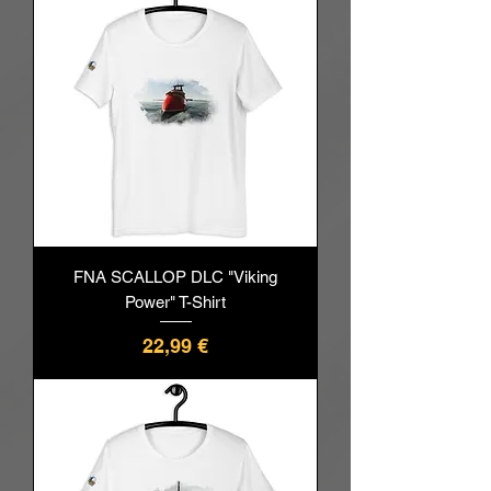
FNA SCALLOP DLC "Viking
Power" T-Shirt
Prix
22,99 €